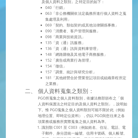
及個人資料之類別」之特定目的如下：
040「行銷」
063「非公務機關依法定義務所進行個人資料之蒐
集處理及利用」
069「契約、類似契約或其他法律關係事務」
090「消費者、客戶管理與服務」
098「商業與技術資訊」
135「資（通）訊服務」
136「資（通）訊與資料庫管理」
148「網路購物及其他電子商務服務」
152「廣告或商業行為管理」
154「徵信」
157「調查、統計與研究分析」
181「其他經營合於營業登記項目或組織章程所定
之業務」
個人資料蒐集之類別：
PGO所蒐集之個人資料類別，依據法務部頒布之「個
人資料保護法之特定目的及個人資料之類別」，說明如
下。惟 PGO蒐集之個人資料類別可能不限於此（例如
地理位置、即時定位資料），仍以 PGO與您往來之各
項業務或服務所實際蒐集之個人資料為準。
識別類 C001 至 C003（例如姓名、住址、電話、電
子郵件、身分證統一編號、信用卡號碼、個人帳號、