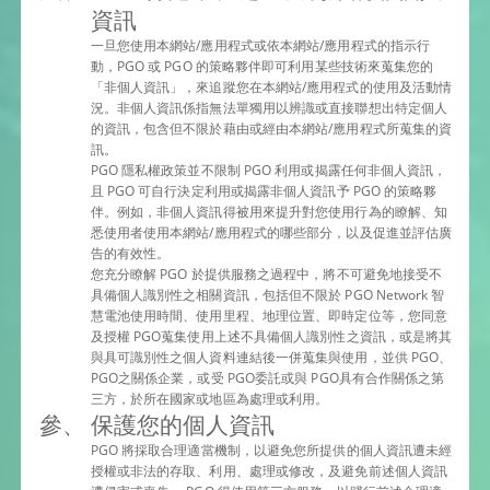
資訊
一旦您使用本網站/應用程式或依本網站/應用程式的指示行
動，PGO 或 PGO 的策略夥伴即可利用某些技術來蒐集您的
「非個人資訊」，來追蹤您在本網站/應用程式的使用及活動情
況。非個人資訊係指無法單獨用以辨識或直接聯想出特定個人
的資訊，包含但不限於藉由或經由本網站/應用程式所蒐集的資
訊。
PGO 隱私權政策並不限制 PGO 利用或揭露任何非個人資訊，
且 PGO 可自行決定利用或揭露非個人資訊予 PGO 的策略夥
伴。例如，非個人資訊得被用來提升對您使用行為的瞭解、知
悉使用者使用本網站/應用程式的哪些部分，以及促進並評估廣
告的有效性。
您充分瞭解 PGO 於提供服務之過程中，將不可避免地接受不
具備個人識別性之相關資訊，包括但不限於 PGO Network 智
慧電池使用時間、使用里程、地理位置、即時定位等，您同意
及授權 PGO蒐集使用上述不具備個人識別性之資訊，或是將其
與具可識別性之個人資料連結後一併蒐集與使用，並供 PGO、
PGO之關係企業，或受 PGO委託或與 PGO具有合作關係之第
三方，於所在國家或地區為處理或利用。
保護您的個人資訊
PGO 將採取合理適當機制，以避免您所提供的個人資訊遭未經
授權或非法的存取、利用、處理或修改，及避免前述個人資訊