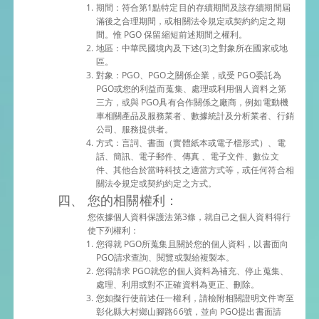
期間：符合第1點特定目的存續期間及該存續期間屆
滿後之合理期間，或相關法令規定或契約約定之期
間。惟 PGO 保留縮短前述期間之權利。
地區：中華民國境內及下述(3)之對象所在國家或地
區。
對象：PGO、PGO之關係企業，或受 PGO委託為
PGO或您的利益而蒐集、處理或利用個人資料之第
三方，或與 PGO具有合作關係之廠商，例如電動機
車相關產品及服務業者、數據統計及分析業者、行銷
公司、服務提供者。
方式：言詞、書面（實體紙本或電子檔形式）、電
話、簡訊、電子郵件、傳真 、電子文件、數位文
件、其他合於當時科技之適當方式等，或任何符合相
關法令規定或契約約定之方式。
您的相關權利：
您依據個人資料保護法第3條，就自己之個人資料得行
使下列權利：
您得就 PGO所蒐集且關於您的個人資料，以書面向
PGO請求查詢、閱覽或製給複製本。
您得請求 PGO就您的個人資料為補充、停止蒐集、
處理、利用或對不正確資料為更正、刪除。
您如擬行使前述任一權利，請檢附相關證明文件寄至
彰化縣大村鄉山腳路66號，並向 PGO提出書面請