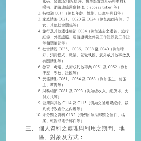
密碼、裝置識別碼(藍芽、機車裝置識別碼與車牌)、
暱稱、網路連線用參數(如：access token)等）
特徵類 C011（例如年齡、性別、出生年月日等）
家庭情形 C021、C023 及 C024（例如結婚有無、子
女、其他社會關係等）
旅行及其他遷徙細節 C034（例如過去之遷徙、旅行
細節、外國護照、居留證明文件及工作證照及工作證
等相關細節等）
社會情況 C035、C036、C038 至 C040（例如嗜
好、消費模式、職業、駕駛執照、意外或其他事故及
有關情形等）
教育、考選、技術或其他專業 C051 及 C052（例如
學歷、學校、證照等）
受僱情形 C061、C064 及 C068（例如僱主、前僱
主、薪資等）
財務細節 C081 及 C093（例如總收入、總所得、支
付方式等）
健康與其他 C114 及 C115（例如交通違規紀錄、裁
判或行政處分之內容等）
未分類之資料 C132（例例如無法歸類之信件、檔
案、報告或電子郵件等）
個人資料之處理與利用之期間、地
區、對象及方式：